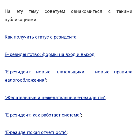
На эту тему советуем ознакомиться с такими
публикациями:
Как получить статус е-резидента
E- резидентство: формы на вход и выход
"Е-резидент: новые плательщики - новые правила
налогообложения"
;
"Желательные и нежелательные е-резиденти"
;
"Е-резидент: как работает система"
;
"Е-резидентская отчетность"
;