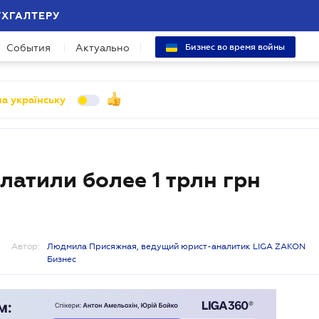
УХГАЛТЕРУ
События
Актуально
Бизнес во время войны
а українську
латили более 1 трлн грн
Автор:
Людмила Присяжная, ведущий юрист-аналитик LIGA ZAKON
Бизнес