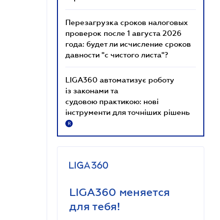
Перезагрузка сроков налоговых
проверок после 1 августа 2026
года: будет ли исчисление сроков
давности "с чистого листа"?
LIGA360 автоматизує роботу
із законами та
судовою практикою: нові
інструменти для точніших рішень
R
LIGA360 меняется
для тебя!