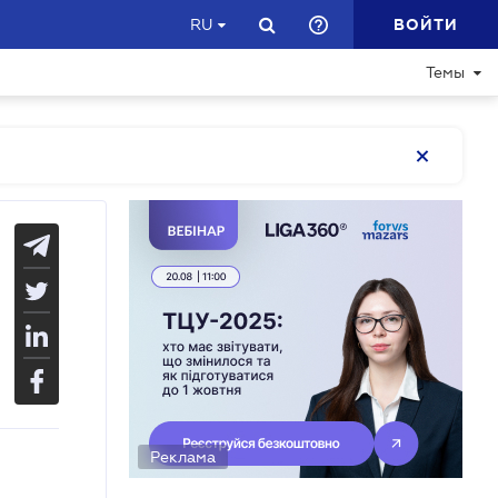
ВОЙТИ
RU
Темы
Реклама