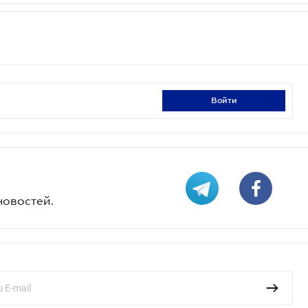
войти
новостей.