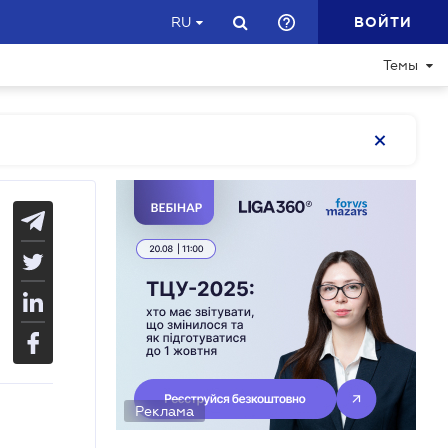
ВОЙТИ
RU
Темы
Реклама