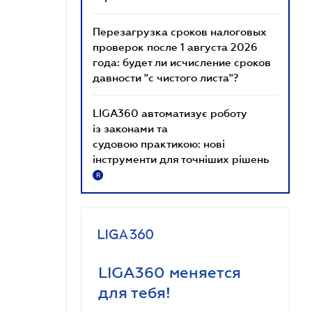
Перезагрузка сроков налоговых
проверок после 1 августа 2026
года: будет ли исчисление сроков
давности "с чистого листа"?
LIGA360 автоматизує роботу
із законами та
судовою практикою: нові
інструменти для точніших рішень
R
LIGA360 меняется
для тебя!