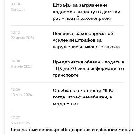
09.10
Штрафы за загрязнение
Сегодня
водоемов вырастут в десятки
раз - новый законопроект
12.12
Появился законопроєкт об
22 июля 2026
усилении штрафов за
нарушение языкового закона
14.06
Предприятия обязаны подать в
8 июня 2026
ТЦК до 20 июня информацию о
транспорте
12.36
Ошибка в отчётности МГК:
13 мая 2026
когда штраф неизбежен, а
когда – нет
17.37
5 мая 2026
Бесплатный вебинар: «Подозрение и избрание меры п