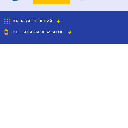
КАТАЛОГ РЕШЕНИЙ
ВСЕ ТАРИФЫ ЛІГА:ЗАКОН
Сотрудничество
Агенты
Дилеры
Политика
конфиденциальности
Условия использования
сайта
Реклама
Блог
Новости компании