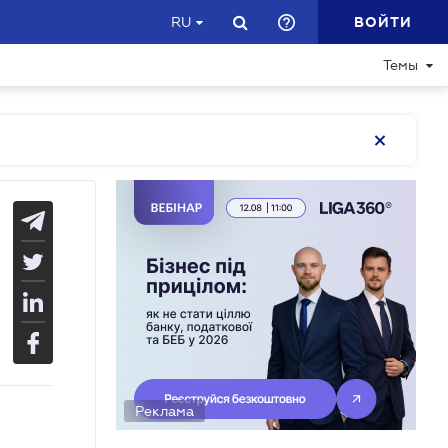
ВОЙТИ
RU
Темы
Реклама