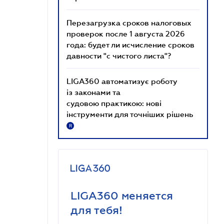
Перезагрузка сроков налоговых
проверок после 1 августа 2026
года: будет ли исчисление сроков
давности "с чистого листа"?
LIGA360 автоматизує роботу
із законами та
судовою практикою: нові
інструменти для точніших рішень
R
LIGA360 меняется
для тебя!