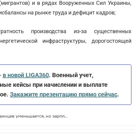
(мигрантов) и в рядах Вооруженных Сил Украины,
исбалансы на рынке труда и дефицит кадров;
атность производства из-за существенных
ергетической инфраструктуры, дорогостоящей
-
в новой LIGA360
. Военный учет,
тные кейсы при начислении и выплате
ное.
Закажите презентацию прямо сейчас
.
Количество трудоустроенных украинцев уменьшается, но зарплаты продолжают расти - Минэкономики