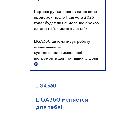
Перезагрузка сроков налоговых
проверок после 1 августа 2026
года: будет ли исчисление сроков
давности "с чистого листа"?
LIGA360 автоматизує роботу
із законами та
судовою практикою: нові
інструменти для точніших рішень
R
LIGA360 меняется
для тебя!