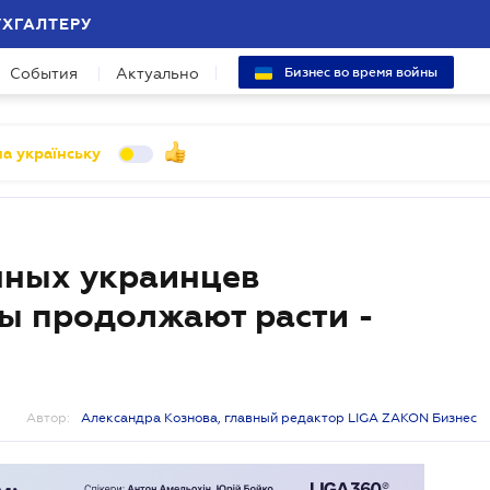
УХГАЛТЕРУ
События
Актуально
Бизнес во время войны
а українську
нных украинцев
ты продолжают расти -
Автор:
Александра Кознова, главный редактор LIGA ZAKON Бизнес