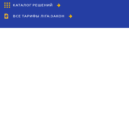
КАТАЛОГ РЕШЕНИЙ
ВСЕ ТАРИФЫ ЛІГА:ЗАКОН
Сотрудничество
Агенты
Дилеры
Политика
конфиденциальности
Условия использования
сайта
Реклама
Блог
Новости компании
Руководства
Каталоги компаний