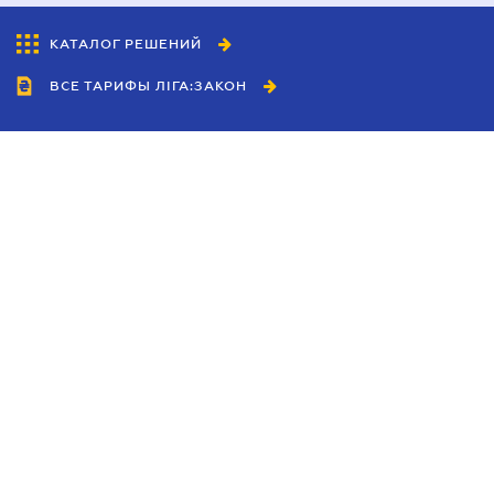
КАТАЛОГ РЕШЕНИЙ
ВСЕ ТАРИФЫ ЛІГА:ЗАКОН
Сотрудничество
Агенты
Дилеры
Политика
конфиденциальности
Условия использования
сайта
Реклама
Блог
Новости компании
Руководства