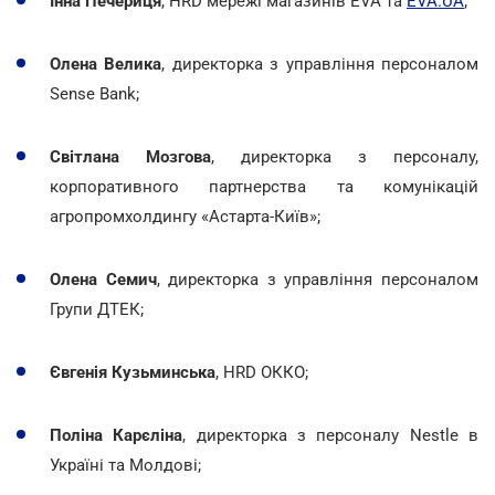
Інна Печериця
, НRD мережі магазинів EVA та
EVA.UA
;
Олена Велика
, директорка з управління персоналом
Sense Bank;
Світлана Мозгова
, директорка з персоналу,
корпоративного партнерства та комунікацій
агропромхолдингу «Астарта-Київ»;
Олена Семич
, директорка з управління персоналом
Групи ДТЕК;
Євгенія Кузьминська
, HRD ОККО;
Поліна Карєліна
, директорка з персоналу Nestlе в
Україні та Молдові;