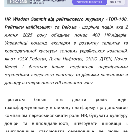
Реклама
HR Wisdom Summit від рейтингового журналу «ТОП-100.
Рейтинги найбільших» та Delo.ua
- щорічна подія, яка 2
липня 2025 року об'єднає понад 400 HR-лідерів.
Управлінці команд, експерти з розвитку талантів та
корпоративної культури топових українських компаній,
як-от «OLX Робота», Група Нафтогаз, ОККО, ДТЕК, Novus,
Kernel і багатьох інших, поділяться перевіреними
стратегіями людського капіталу та дієвими рішеннями з
досвіду антикризового HR воєнного часу.
Протягом більш ніж десяти років подія
трансформувалась у впливову платформу, що допомагає
компаніям переосмислювати роль HR, будувати культуру
довіри та відповідальності, інтегрувати інновації і,
найголовніше, створювати середовище, де люди не