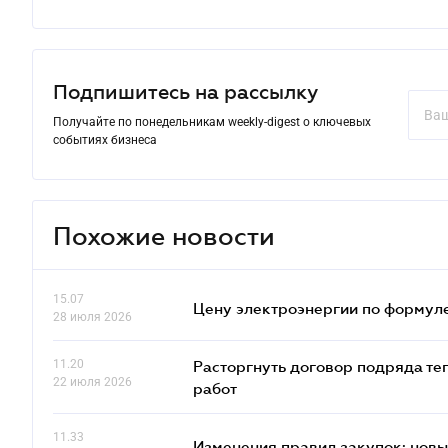
Подпишитесь на рассылку
Получайте по понедельникам weekly-digest о ключевых
событиях бизнеса
Похожие новости
15.07
Цену электроэнергии по формуле
28 июля 2026
11.20
Расторгнуть договор подряда те
22 июля 2026
работ
11.33
Изменения правил закупок: новые