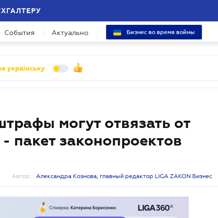
УХГАЛТЕРУ
События
Актуально
Бизнес во время войны
а українську
трафы могут отвязать от
- пакет законопроектов
Автор:
Александра Кознова, главный редактор LIGA ZAKON Бизнес