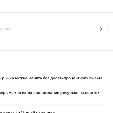
 рынка можно менять без десятипроцентного лимита
перь можно из-за подорожания ресурсов на остаток
 пороги и 15 дней на тендер