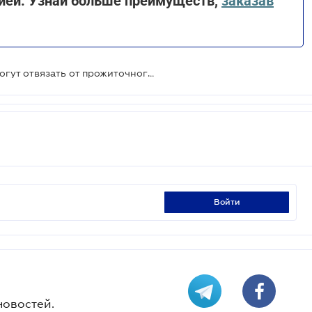
ией. Узнай больше преимуществ,
заказав
Должностные оклады и штрафы могут отвязать от прожиточного минимума - пакет законопроектов
войти
новостей.