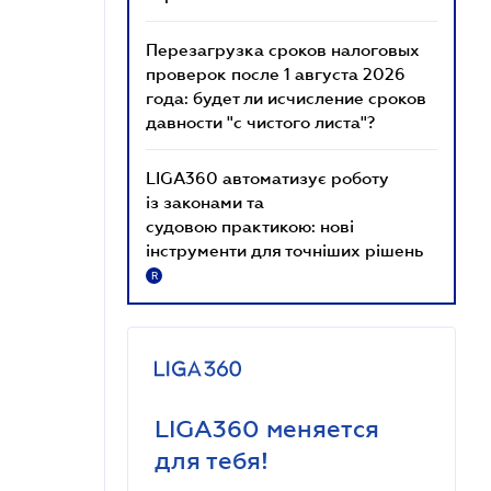
Перезагрузка сроков налоговых
проверок после 1 августа 2026
года: будет ли исчисление сроков
давности "с чистого листа"?
LIGA360 автоматизує роботу
із законами та
судовою практикою: нові
інструменти для точніших рішень
R
LIGA360 меняется
для тебя!