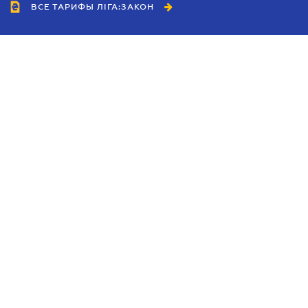
ВСЕ ТАРИФЫ ЛІГА:ЗАКОН
Сотрудничество
Агенты
Дилеры
Политика
конфиденциальности
Условия использования
сайта
Реклама
Блог
Новости компании
Руководства
Каталоги компаний
Темы в центре внимания