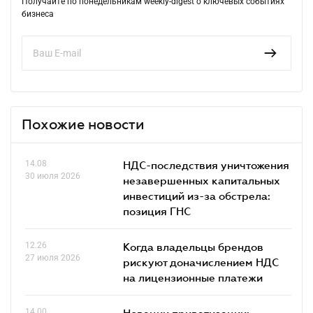
Получайте по понедельникам weekly-digest о ключевых событиях
бизнеса
Похожие новости
14.08
НДС-последствия уничтожения
30 июля 2026
незавершенных капитальных
инвестиций из-за обстрела:
позиция ГНС
12.26
Когда владельцы брендов
27 июля 2026
рискуют доначислением НДС
на лицензионные платежи
14.00
Новации приватизации: