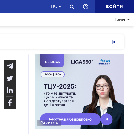
ВОЙТИ
RU
Темы
Реклама