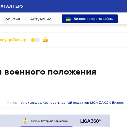
УХГАЛТЕРУ
События
Актуально
Бизнес во время войны
а українську
я военного положения
Автор:
Александра Кознова, главный редактор LIGA ZAKON Бизнес