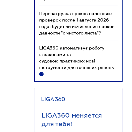
Перезагрузка сроков налоговых
проверок после 1 августа 2026
года: будет ли исчисление сроков
давности "с чистого листа"?
LIGA360 автоматизує роботу
із законами та
судовою практикою: нові
інструменти для точніших рішень
R
LIGA360 меняется
для тебя!