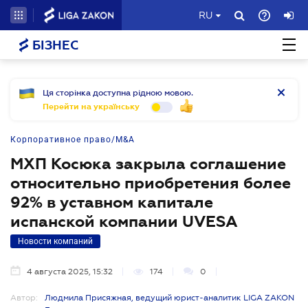
RU
БІЗНЕС
Ця сторінка доступна рідною мовою.
Перейти на українську
Корпоративное право/M&A
МХП Косюка закрыла соглашение
относительно приобретения более
92% в уставном капитале
испанской компании UVESA
Новости компаний
4 августа 2025, 15:32
174
0
Автор:
Людмила Присяжная, ведущий юрист-аналитик LIGA ZAKON