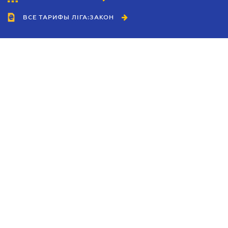
ВСЕ ТАРИФЫ ЛІГА:ЗАКОН
Сотрудничество
Агенты
Дилеры
Политика
конфиденциальности
Условия использования
сайта
Реклама
Блог
Новости компании
Руководства
Каталоги компаний
Темы в центре внимания