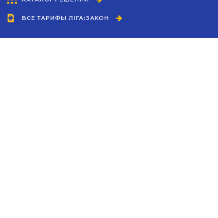
ВСЕ ТАРИФЫ ЛІГА:ЗАКОН
Сотрудничество
Агенты
Дилеры
Политика
конфиденциальности
Условия использования
сайта
Реклама
Блог
Новости компании
Руководства
Каталоги компаний
Темы в центре внимания