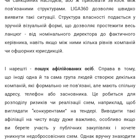
чи санкційних наслідків, або ж приховати зв'язок між
пов'язаними структурами. LIGA360 дозволяє швидко
виявити такі ситуації. Структура власності подається у
зручній візуальній формі, що дозволяє простежити весь
ланцюг - від номінального директора до фактичного
керівника, навіть якщо між ними кілька рівнів компаній
чи офшорних юрисдикцій.
І нарешті -
пошук афілійованих осіб
. Справа в тому,
що іноді одна й та сама група людей створює декілька
компаній, які формально не пов'язані, але мають спільну
адресу, телефон або засновника. Це робиться для
розподілу ризиків чи реалізації схем, наприклад, щоб
виглядати “конкурентами” на тендері. Виводити такі
афіліації на чисту воду дуже важливо, особливо якщо
ви берете участь у публічних закупівлях і хочете
уникнути недобросовісних схем. Однак вручну знаходити