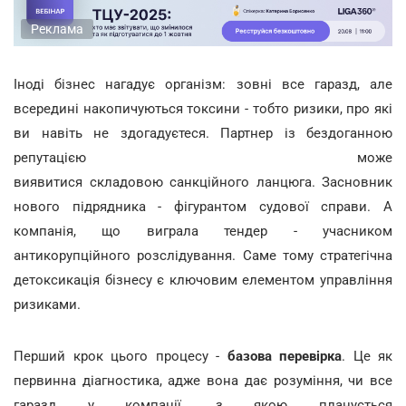
Реклама
Іноді бізнес нагадує організм: зовні все гаразд, але
всередині накопичуються токсини - тобто ризики, про які
ви навіть не здогадуєтеся. Партнер із бездоганною
репутацією може
виявитися складовою санкційного ланцюга. Засновник
нового підрядника - фігурантом судової справи. А
компанія, що виграла тендер - учасником
антикорупційного розслідування. Саме тому стратегічна
детоксикація бізнесу є ключовим елементом управління
ризиками.
Перший крок цього процесу -
базова перевірка
. Це як
первинна діагностика, адже вона дає розуміння, чи все
гаразд у компанії, з якою планується