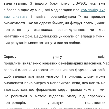
вичитування. З іншого боку, існує LIGA360, яка вже
зібрала в одному місці всі медіазгадки про
компанію, яка
вас цікавить
, і навіть проаналізувала їх на предмет
ризиковості. Так ви одразу бачите, чи фігурує потенційний
контрагент у скандалах, розслідуваннях, чи має
негативний фон. Це допоможе уникнути співпраці з тими,
чия репутація може потягнути вас за собою.
Окрему увагу слід
приділити
виявленню кінцевих бенефіціарних власників
. Ча
реальні власники ховаються за низкою формальних осіб,
щоб залишатися поза увагою. Наприклад, фірму може
очолювати пенсіонерка з невеликого села, яка навіть не
здогадується, що формально керує трьома компаніями.
Це робиться з метою відвести увагу від справжніх
контролерів, уникнути податкових