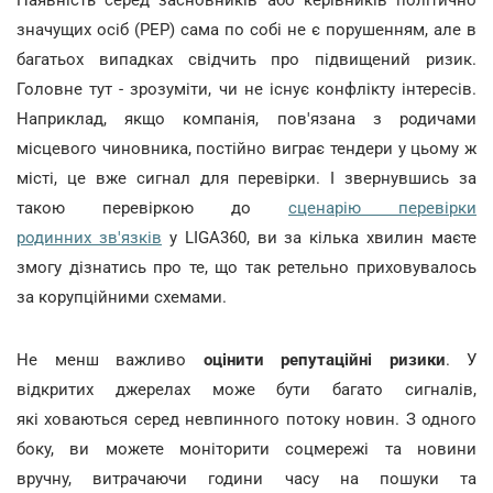
значущих осіб (PEP) сама по собі не є порушенням, але в
багатьох випадках свідчить про підвищений ризик.
Головне тут - зрозуміти, чи не існує конфлікту інтересів.
Наприклад, якщо компанія, пов'язана з родичами
місцевого чиновника, постійно виграє тендери у цьому ж
місті, це вже сигнал для перевірки. І звернувшись за
такою перевіркою до
сценарію перевірки
родинних зв'язків
у LIGA360, ви за кілька хвилин маєте
змогу дізнатись про те, що так ретельно приховувалось
за корупційними схемами.
Не менш важливо
оцінити репутаційні ризики
. У
відкритих джерелах може бути багато сигналів,
які ховаються серед невпинного потоку новин. З одного
боку, ви можете моніторити соцмережі та новини
вручну, витрачаючи години часу на пошуки та