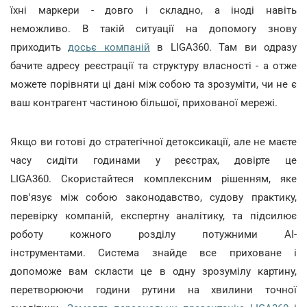
їхні маркери - довго і складно, а іноді навіть
неможливо. В такій ситуації на допомогу знову
приходить
досьє компаній
в LIGA360. Там ви одразу
бачите адресу реєстрації та структуру власності - а отже
можете порівняти ці дані між собою та зрозуміти, чи не є
ваш контрагент частиною більшої, прихованої мережі.
Якщо ви готові до стратегічної детоксикації, але не маєте
часу сидіти годинами у реєстрах, довірте це
LIGA360. Скористайтеся комплексним рішенням, яке
пов'язує між собою законодавство, судову практику,
перевірку компаній, експертну аналітику, та підсилює
роботу кожного розділу потужними AI-
інструментами. Система знайде все приховане і
допоможе вам скласти це в одну зрозумілу картину,
перетворюючи години рутини на хвилини точної