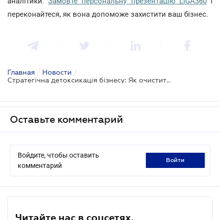
аналітики.
Замовте персональну презентацію LIGA360
і
переконайтеся, як вона допоможе захистити ваш бізнес.
Главная
/
Новости
/
Стратегічна детоксикація бізнесу: Як очистити портфель від прихованих ризиків та захистити репутацію з LIGA360
Оставьте комментарий
Войдите, чтобы оставить
войти
комментарий
Читайте нас в соцсетях.