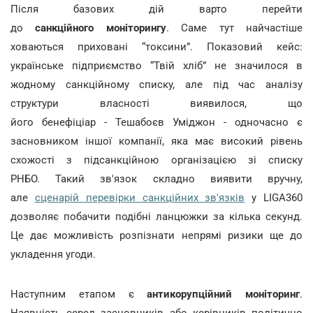
Після базових дій варто перейти
до
санкційного моніторингу
. Саме тут найчастіше
ховаються приховані “токсини”. Показовий кейс:
українське підприємство “Твій хліб” не значилося в
жодному санкційному списку, але під час аналізу
структури власності виявилося, що
його бенефіціар - Тешабоєв Уміджон - одночасно є
засновником іншої компанії, яка має високий рівень
схожості з підсанкційною організацією зі списку
РНБО. Такий зв'язок складно виявити вручну,
але
сценарій перевірки санкційних зв'язків
у LIGA360
дозволяє побачити подібні ланцюжки за кілька секунд.
Це дає можливість розпізнати непрямі ризики ще до
укладення угоди.
Наступним етапом є
антикорупційний моніторинг
.
Наявність серед засновників або керівників політично