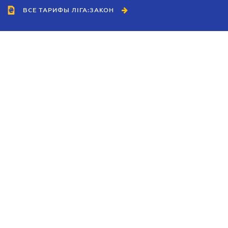
ВСЕ ТАРИФЫ ЛІГА:ЗАКОН
Сотрудничество
Агенты
Дилеры
Политика
конфиденциальности
Условия использования
сайта
Реклама
Блог
Новости компании
Руководства
Каталоги компаний
Темы в центре внимания