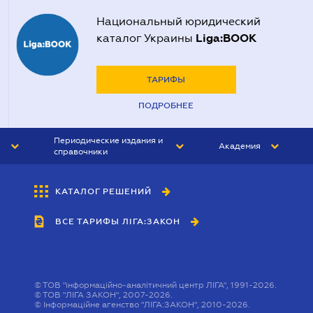
Национальный юридический
Liga:BOOK
каталог Украины
ТАРИФЫ
ПОДРОБНЕЕ
Периодические издания и
Академия
справочники
ЮРИСТ&ЗАКОН
АКАДЕМИЯ ЛІГА:ЗАКОН
КАТАЛОГ РЕШЕНИЙ
БУХГАЛТЕР&ЗАКОН
ВСЕ ТАРИФЫ ЛІГА:ЗАКОН
ВЕСТНИК МСФО
ИНТЕРБУХ
ЛИЧНЫЙ ЭКСПЕРТ
©
ТОВ "інформаційно-аналітичний центр ЛІГА", 1991-2026.
©
ТОВ "ЛІГА ЗАКОН", 2007-2026.
©
Інформаційне агенство "ЛІГА:ЗАКОН", 2010-2026.