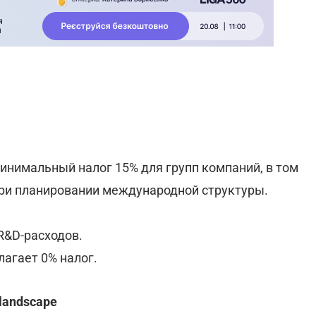
 минимальный налог 15% для групп компаний, в том
 при планировании международной структуры.
R&D-расходов.
агает 0% налог.
y landscape