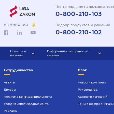
Центр поддержки пользователе
0-800-210-103
Подбор продуктов и решений
О КОМПАНИИ
0-800-210-102
Новостные
Информационно-правовые
порталы
системы
ЮРЛИГА
Право Украины
Сотрудничество
Блог
БИЗНЕС
ГРАНД
БУХГАЛТЕР.ua
ПРАЙМ
Агенты
Новости компании
Дилеры
Руководства
БУХГАЛТЕР ПРОФ
Политика конфиденциальности
Каталоги компаний
ЮРИСТ ПРОФ
Условия использования сайта
Темы в центре внимани
ЮРИСТ
Реклама