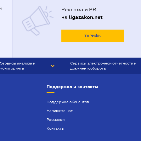
й
Реклама и PR
ligazakon.net
на
ТАРИФЫ
Сервисы анализа и
Сервисы электронной отчетности и
мониторинга
документооборота
CONTR AGENT
Liga:REPORT
Поддержка и контакты
SMS-МАЯК
VERDICTUM
Поддержка абонентов
Напишите нам
SEMANTRUM
Рассылки
SMS-МАЯК ИПОТЕКА
я
Контакты