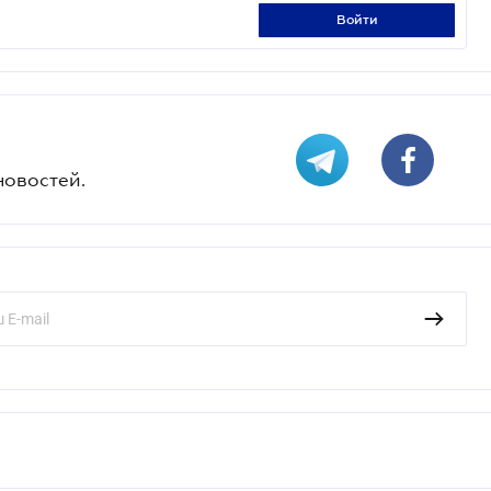
войти
новостей.