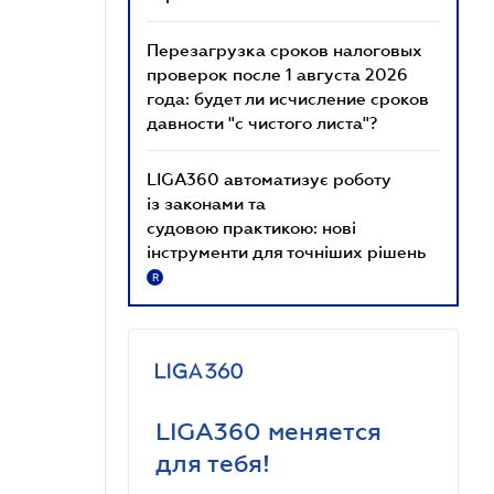
Перезагрузка сроков налоговых
проверок после 1 августа 2026
года: будет ли исчисление сроков
давности "с чистого листа"?
LIGA360 автоматизує роботу
із законами та
судовою практикою: нові
інструменти для точніших рішень
R
LIGA360 меняется
для тебя!