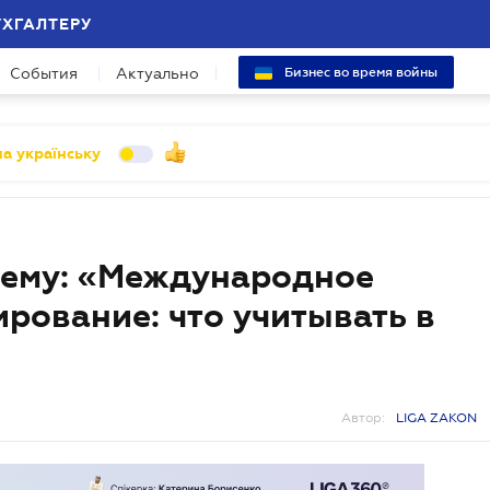
УХГАЛТЕРУ
События
Актуально
Бизнес во время войны
а українську
тему: «Международное
рование: что учитывать в
Автор:
LIGA ZAKON