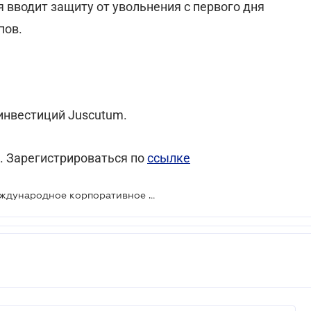
ия вводит защиту от увольнения с первого дня
пов.
 инвестиций Juscutum.
. Зарегистрироваться по
ссылке
Бесплатный вебинар на тему: «Международное корпоративное структурирование: что учитывать в 2026 году»