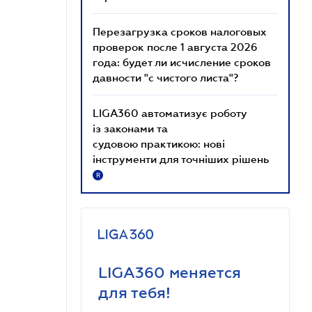
Перезагрузка сроков налоговых
проверок после 1 августа 2026
года: будет ли исчисление сроков
давности "с чистого листа"?
LIGA360 автоматизує роботу
із законами та
судовою практикою: нові
інструменти для точніших рішень
R
LIGA360 меняется
для тебя!