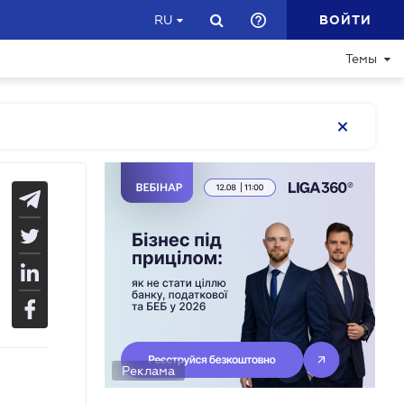
ВОЙТИ
RU
Темы
Реклама