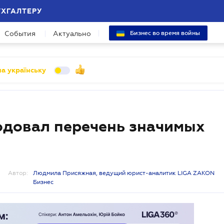
УХГАЛТЕРУ
События
Актуально
Бизнес во время войны
а українську
одовал перечень значимых
Автор:
Людмила Присяжная, ведущий юрист-аналитик LIGA ZAKON
Бизнес