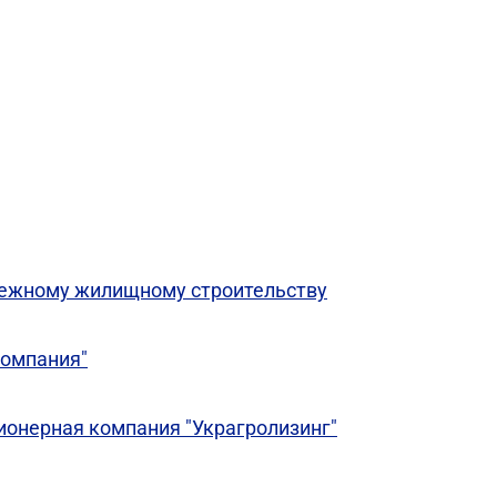
дежному жилищному строительству
компания"
ионерная компания "Украгролизинг"