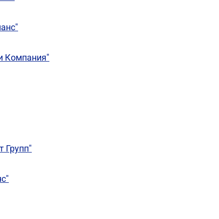
анс"
 и Компания"
 Групп"
с"