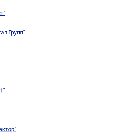
т"
ал Групп"
1"
актор"