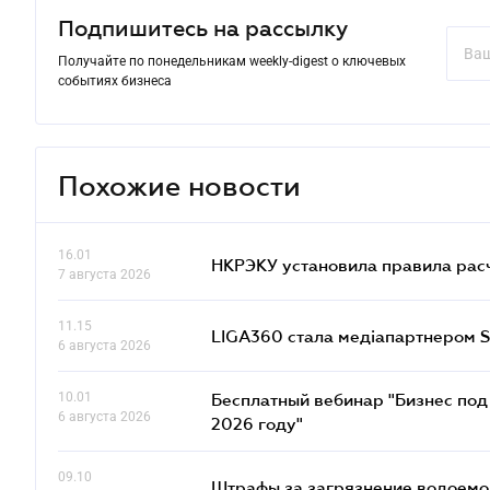
Подпишитесь на рассылку
Получайте по понедельникам weekly-digest о ключевых
событиях бизнеса
Похожие новости
16.01
НКРЭКУ установила правила расче
7 августа 2026
11.15
LIGA360 стала медіапартнером S
6 августа 2026
10.01
Бесплатный вебинар "Бизнес под 
6 августа 2026
2026 году"
09.10
Штрафы за загрязнение водоемов