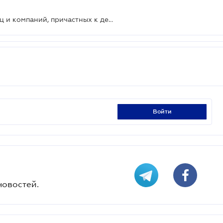
Украина ввела санкции против лиц и компаний, причастных к деятельности "теневого" танкерного флота и кибератак
войти
новостей.