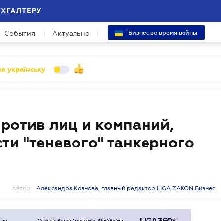
УХГАЛТЕРУ
События
Актуально
Бизнес во время войны
а українську
ротив лиц и компаний,
ти "теневого" танкерного
Автор:
Александра Кознова, главный редактор LIGA ZAKON Бизнес