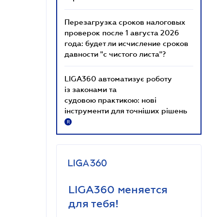
Перезагрузка сроков налоговых
проверок после 1 августа 2026
года: будет ли исчисление сроков
давности "с чистого листа"?
LIGA360 автоматизує роботу
із законами та
судовою практикою: нові
інструменти для точніших рішень
R
LIGA360 меняется
для тебя!