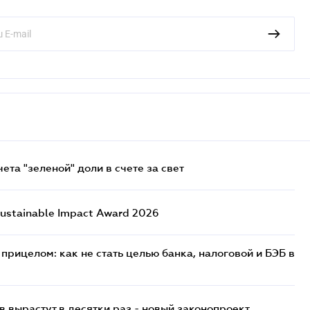
та "зеленой" доли в счете за свет
ustainable Impact Award 2026
прицелом: как не стать целью банка, налоговой и БЭБ в
 вырастут в десятки раз - новый законопроект