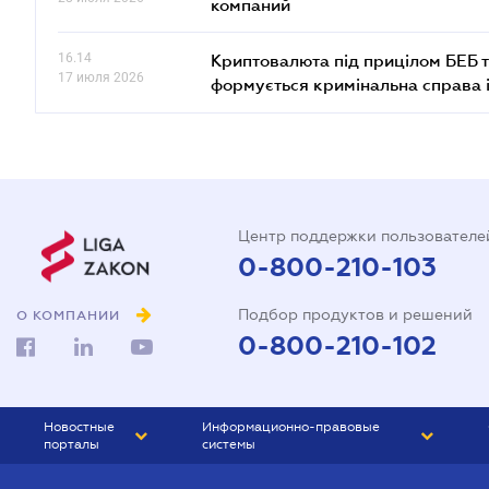
компаний
16.14
Криптовалюта під прицілом БЕБ т
17 июля 2026
формується кримінальна справа 
Центр поддержки пользователе
0-800-210-103
Подбор продуктов и решений
О КОМПАНИИ
0-800-210-102
Новостные
Информационно-правовые
порталы
системы
ЮРЛИГА
Право Украины