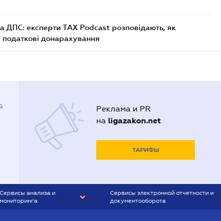
а ДПС: експерти TAX Podcast розповідають, як
і податкові донарахування
й
Реклама и PR
ligazakon.net
на
ТАРИФЫ
Сервисы анализа и
Сервисы электронной отчетности и
мониторинга
документооборота
CONTR AGENT
Liga:REPORT