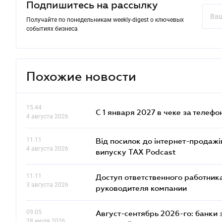
Подпишитесь на рассылку
Получайте по понедельникам weekly-digest о ключевых
событиях бизнеса
Похожие новости
15.44
С 1 января 2027 в чеке за телефо
4 августа 2026
11.11
Від посилок до інтернет-продажі
4 августа 2026
випуску TAX Podcast
11.11
Доступ ответственного работника
3 августа 2026
руководителя компании
09.05
Август-сентябрь 2026-го: банки
28 июля 2026