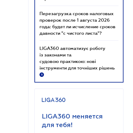
Перезагрузка сроков налоговых
проверок после 1 августа 2026
года: будет ли исчисление сроков
давности "с чистого листа"?
LIGA360 автоматизує роботу
із законами та
судовою практикою: нові
інструменти для точніших рішень
R
LIGA360 меняется
для тебя!