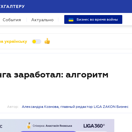
УХГАЛТЕРУ
События
Актуально
Бизнес во время войны
а українську
га заработал: алгоритм
Автор:
Александра Кознова, главный редактор LIGA ZAKON Бизнес