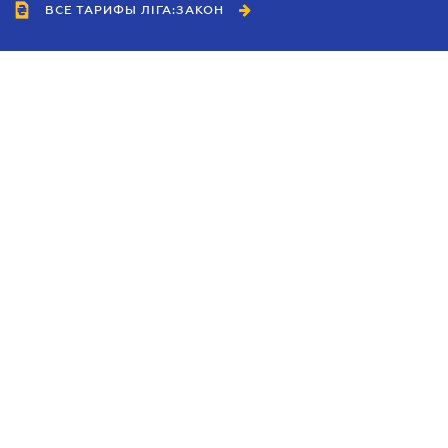
ВСЕ ТАРИФЫ ЛІГА:ЗАКОН
Сотрудничество
Агенты
Дилеры
Политика
конфиденциальности
Условия использования
сайта
Реклама
Блог
Новости компании
Руководства
Каталоги компаний
Темы в центре внимания