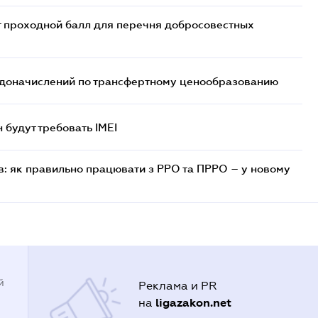
т проходной балл для перечня добросовестных
т доначислений по трансфертному ценообразованию
н будут требовать IMEI
в: як правильно працювати з РРО та ПРРО – у новому
й
Реклама и PR
ligazakon.net
на