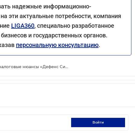
овать надежные информационно-
на эти актуальные потребности, компания
ение
LIGA360
, специально разработанное
бизнесов и государственных органов.
аказав
персональную консультацию
.
Дивиденды и инвестиции в ОПК: налоговые нюансы «Дефенс Сити»
войти