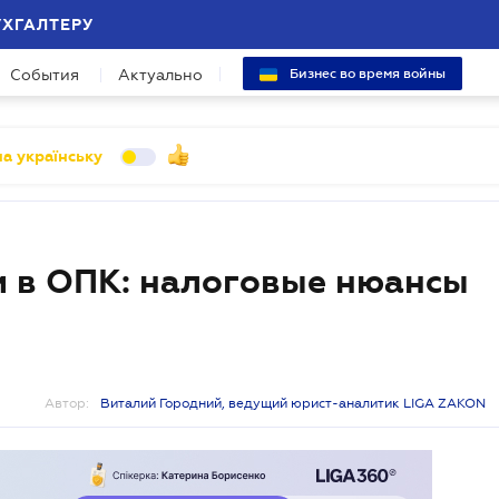
УХГАЛТЕРУ
События
Актуально
Бизнес во время войны
а українську
 в ОПК: налоговые нюансы
Автор:
Виталий Городний, ведущий юрист-аналитик LIGA ZAKON