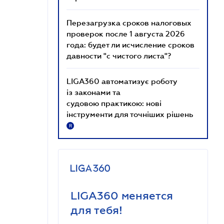
Перезагрузка сроков налоговых
проверок после 1 августа 2026
года: будет ли исчисление сроков
давности "с чистого листа"?
LIGA360 автоматизує роботу
із законами та
судовою практикою: нові
інструменти для точніших рішень
R
LIGA360 меняется
для тебя!