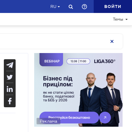
ВОЙТИ
RU
Темы
Реклама