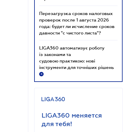
Перезагрузка сроков налоговых
проверок после 1 августа 2026
года: будет ли исчисление сроков
давности "с чистого листа"?
LIGA360 автоматизує роботу
із законами та
судовою практикою: нові
інструменти для точніших рішень
R
LIGA360 меняется
для тебя!