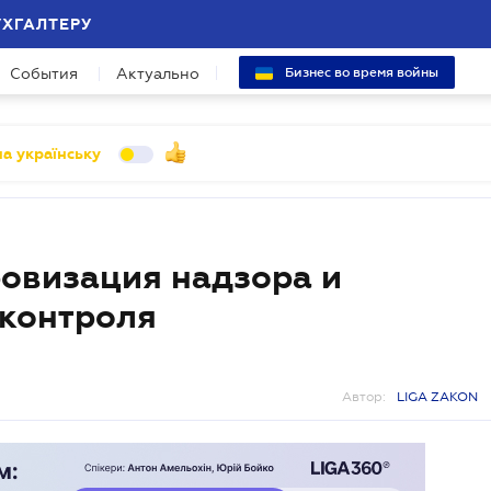
УХГАЛТЕРУ
События
Актуально
Бизнес во время войны
а українську
ровизация надзора и
 контроля
Автор:
LIGA ZAKON