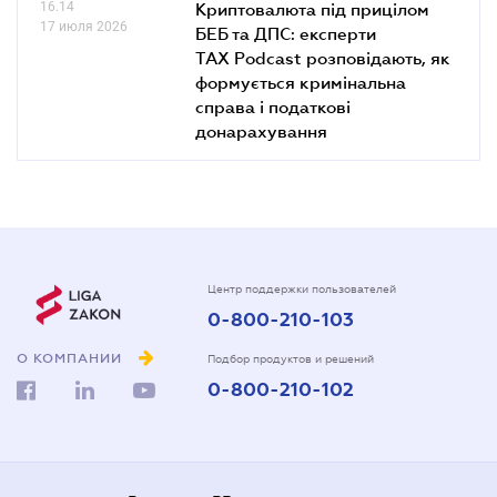
16.14
Криптовалюта під прицілом
17 июля 2026
БЕБ та ДПС: експерти
TAX Podcast розповідають, як
формується кримінальна
справа і податкові
донарахування
Центр поддержки пользователей
0-800-210-103
О КОМПАНИИ
Подбор продуктов и решений
0-800-210-102