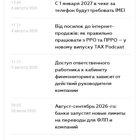
15.44
С 1 января 2027 в чеке за
4 августа 2026
телефон будут требовать IMEI
11.11
Від посилок до інтернет-
4 августа 2026
продажів: як правильно
працювати з РРО та ПРРО – у
новому випуску TAX Podcast
11.11
Доступ ответственного
3 августа 2026
работника к кабинету
финмониторинга зависит от
действий руководителя
компании
09.05
Август-сентябрь 2026-го:
28 июля 2026
банки запустят новые лимиты
на переводы для ФЛП и
компаний