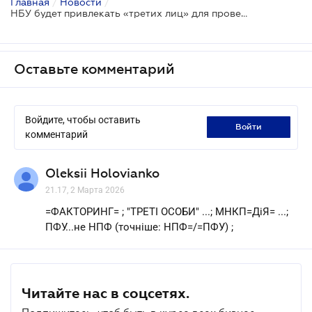
Главная
/
Новости
/
НБУ будет привлекать «третих лиц» для проверок финансовых услуг
Оставьте комментарий
Войдите, чтобы оставить
войти
комментарий
Oleksii Holovianko
21.17, 2 Марта 2026
=ФАКТОРИНГ= ; "ТРЕТІ ОСОБИ" ...; МНКП=ДіЯ= ...;
ПФУ...не НПФ (точніше: НПФ=/=ПФУ) ;
Читайте нас в соцсетях.