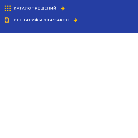
КАТАЛОГ РЕШЕНИЙ
ВСЕ ТАРИФЫ ЛІГА:ЗАКОН
Сотрудничество
Агенты
Дилеры
Политика
конфиденциальности
Условия использования
сайта
Реклама
Блог
Новости компании
Руководства
Каталоги компаний