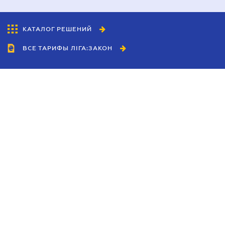
КАТАЛОГ РЕШЕНИЙ
ВСЕ ТАРИФЫ ЛІГА:ЗАКОН
Сотрудничество
Агенты
Дилеры
Политика
конфиденциальности
Условия использования
сайта
Реклама
Блог
Новости компании
Руководства