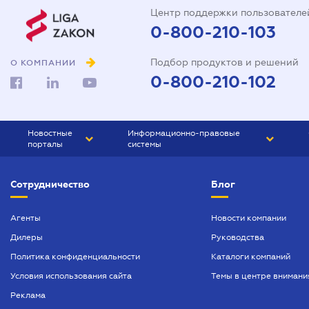
Центр поддержки пользователе
0-800-210-103
Подбор продуктов и решений
О КОМПАНИИ
0-800-210-102
Новостные
Информационно-правовые
порталы
системы
ЮРЛИГА
Право Украины
Сотрудничество
Блог
БИЗНЕС
ГРАНД
БУХГАЛТЕР.ua
ПРАЙМ
Агенты
Новости компании
Дилеры
Руководства
БУХГАЛТЕР ПРОФ
Политика конфиденциальности
Каталоги компаний
ЮРИСТ ПРОФ
Условия использования сайта
Темы в центре внимани
ЮРИСТ
Реклама