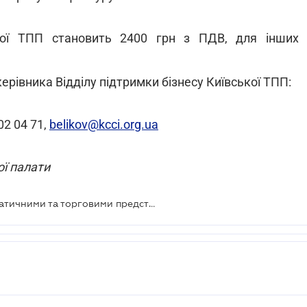
ької ТПП становить 2400 грн з ПДВ, для інших
рівника Відділу підтримки бізнесу Київської ТПП:
02 04 71,
belikov@kcci.org.ua
ої палати
Щорічна зустріч бізнесу з дипломатичними та торговими представництвами в КТПП