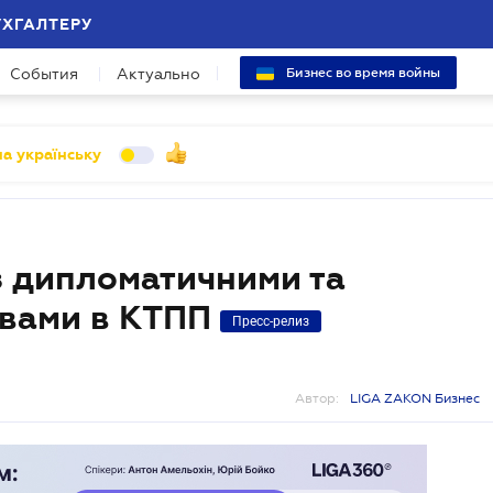
УХГАЛТЕРУ
События
Актуально
Бизнес во время войны
а українську
 з дипломатичними та
твами в КТПП
Пресс-релиз
Автор:
LIGA ZAKON Бизнес