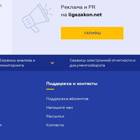
й
Реклама и PR
ligazakon.net
на
ТАРИФЫ
Сервисы анализа и
Сервисы электронной отчетности и
мониторинга
документооборота
CONTR AGENT
Liga:REPORT
Поддержка и контакты
SMS-МАЯК
VERDICTUM
Поддержка абонентов
Напишите нам
SEMANTRUM
Рассылки
SMS-МАЯК ИПОТЕКА
я
Контакты