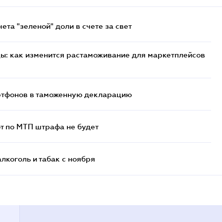
та "зеленой" доли в счете за свет
цы: как изменится растаможивание для маркетплейсов
артфонов в таможенную декларацию
т по МТП штрафа не будет
алкоголь и табак с ноября