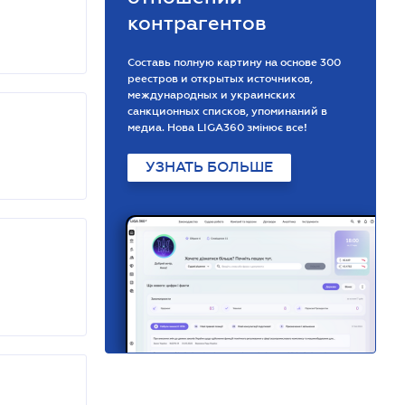
контрагентов
Составь полную картину на основе 300
реестров и открытых источников,
международных и украинских
санкционных списков, упоминаний в
медиа. Нова LIGA360 змінює все!
УЗНАТЬ БОЛЬШЕ