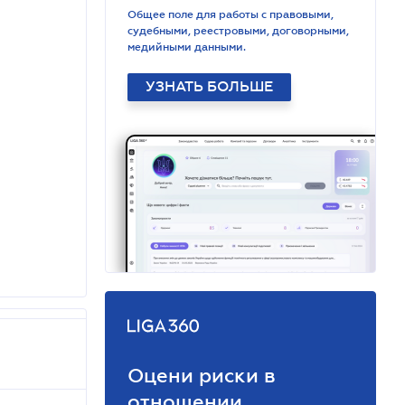
Общее поле для работы с правовыми,
судебными, реестровыми, договорными,
медийными данными.
УЗНАТЬ БОЛЬШЕ
Оцени риски в
отношении