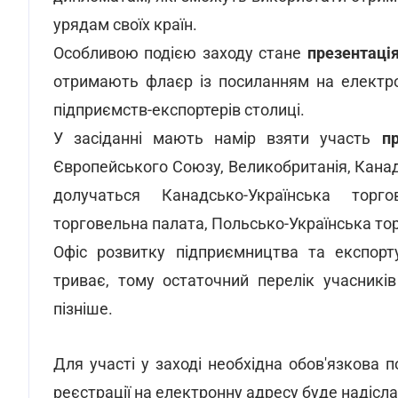
урядам своїх країн.
Особливою подією заходу стане
презентація
отримають флаєр із посиланням на електро
підприємств-експортерів столиці.
У засіданні мають намір взяти участь
п
Європейського Союзу, Великобританія, Канада
долучаться Канадсько-Українська торго
торговельна палата, Польсько-Українська то
Офіс розвитку підприємництва та експорт
триває, тому остаточний перелік учасникі
пізніше.
Для участі у заході необхідна обов'язкова 
реєстрації на електронну адресу буде надісл