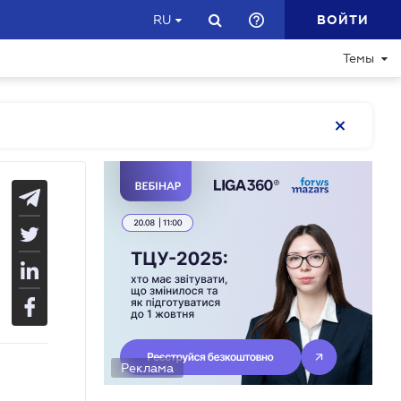
ВОЙТИ
RU
Темы
Реклама