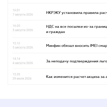
16.01
НКРЭКУ установила правила расче
7 августа 2026
16.05
НДС на все посылки из-за грани
5 августа 2026
и граждан
12.12
Минфин обязал вносить IMEI см
5 августа 2026
14.14
За неподачу подтверждения льго
4 августа 2026
12.35
Как изменится расчет акциза за 
29 июля 2026