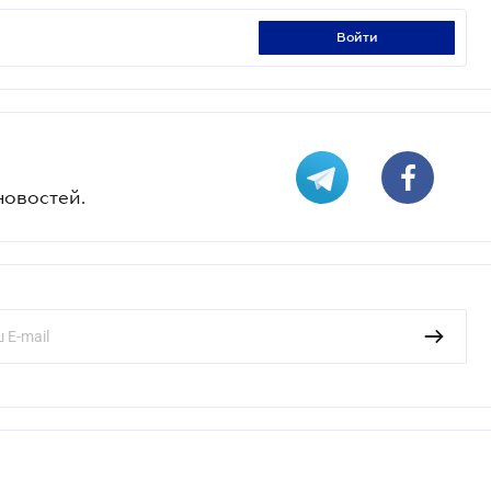
войти
новостей.