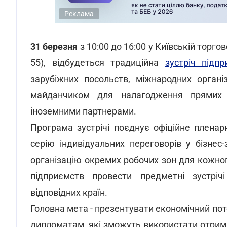
Реклама
31 березня
з 10:00 до 16:00 у Київській торг
55), відбудеться традиційна
зустріч підп
зарубіжних посольств, міжнародних органі
майданчиком для налагодження прямих 
іноземними партнерами.
Програма зустрічі поєднує офіційне пленар
серію індивідуальних переговорів у бізнес
організацію окремих робочих зон для кожно
підприємств провести предметні зустрічі
відповідних країн.
Головна мета - презентувати економічний пот
дипломатам, які зможуть використати отрима