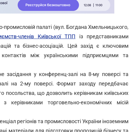
ово-промисловій палаті (вул. Богдана Хмельницького,
риємств-членів Київської ТПП
із представниками
зацій та бізнес-асоціацій. Цей захід є ключовим
контактів між українськими підприємцями та
не засідання у конференц-залі на 8-му поверсі та
-залі на 2-му поверсі. Формат заходу передбачає
го посольства, що дозволить керівникам київських
 з керівниками торговельно-економічних місій
енціал регіонів та промисловості України іноземним
ні матеріали для підготовки пропозицій бізнесу та