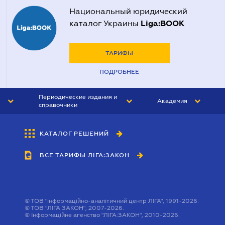
Национальный юридический
Liga:BOOK
каталог Украины
ТАРИФЫ
ПОДРОБНЕЕ
Периодические издания и
Академия
справочники
ЮРИСТ&ЗАКОН
АКАДЕМИЯ ЛІГА:ЗАКОН
КАТАЛОГ РЕШЕНИЙ
БУХГАЛТЕР&ЗАКОН
ВСЕ ТАРИФЫ ЛІГА:ЗАКОН
ВЕСТНИК МСФО
ИНТЕРБУХ
ЛИЧНЫЙ ЭКСПЕРТ
©
ТОВ "інформаційно-аналітичний центр ЛІГА", 1991-2026.
©
ТОВ "ЛІГА ЗАКОН", 2007-2026.
©
Інформаційне агенство "ЛІГА:ЗАКОН", 2010-2026.