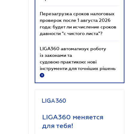
Перезагрузка сроков налоговых
проверок после 1 августа 2026
года: будет ли исчисление сроков
давности "с чистого листа"?
LIGA360 автоматизує роботу
із законами та
судовою практикою: нові
інструменти для точніших рішень
R
LIGA360 меняется
для тебя!