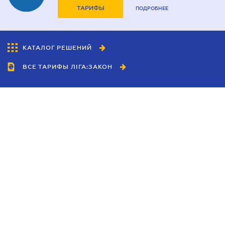
ТАРИФЫ
ПОДРОБНЕЕ
КАТАЛОГ РЕШЕНИЙ
ВСЕ ТАРИФЫ ЛІГА:ЗАКОН
Сотрудничество
Агенты
Дилеры
Политика
конфиденциальности
Условия использования
сайта
Реклама
Блог