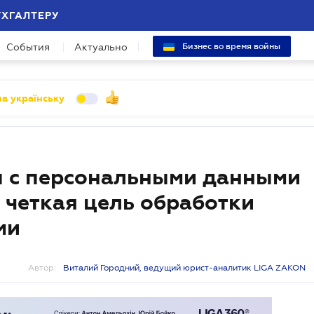
УХГАЛТЕРУ
События
Актуально
Бизнес во время войны
а українську
ы с персональными данными
и четкая цель обработки
ми
Автор:
Виталий Городний, ведущий юрист-аналитик LIGA ZAKON