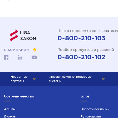
Центр поддержки пользователе
0-800-210-103
Подбор продуктов и решений
О КОМПАНИИ
0-800-210-102
Новостные
Информационно-правовые
порталы
системы
ЮРЛИГА
Право Украины
Сотрудничество
Блог
БИЗНЕС
ГРАНД
БУХГАЛТЕР.ua
ПРАЙМ
Агенты
Новости компании
Дилеры
Руководства
БУХГАЛТЕР ПРОФ