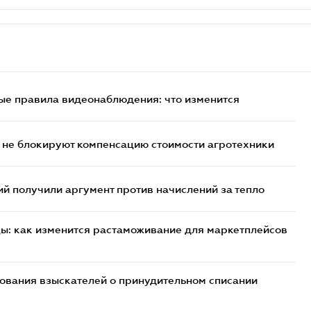
ые правила видеонаблюдения: что изменится
 не блокируют компенсацию стоимости агротехники
 получили аргумент против начислений за тепло
цы: как изменится растаможивание для маркетплейсов
бования взыскателей о принудительном списании