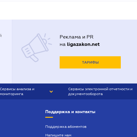
й
Реклама и PR
ligazakon.net
на
ТАРИФЫ
Сервисы анализа и
Сервисы электронной отчетности и
мониторинга
документооборота
CONTR AGENT
Liga:REPORT
Поддержка и контакты
SMS-МАЯК
VERDICTUM
Поддержка абонентов
Напишите нам
SEMANTRUM