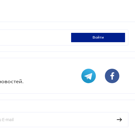
войти
новостей.