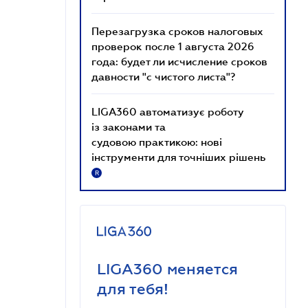
Перезагрузка сроков налоговых
проверок после 1 августа 2026
года: будет ли исчисление сроков
давности "с чистого листа"?
LIGA360 автоматизує роботу
із законами та
судовою практикою: нові
інструменти для точніших рішень
R
LIGA360 меняется
для тебя!