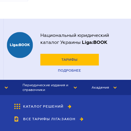
Национальный юридический
Liga:BOOK
каталог Украины
ТАРИФЫ
ПОДРОБНЕЕ
Периодические издания и
Академия
справочники
ЮРИСТ&ЗАКОН
АКАДЕМИЯ ЛІГА:ЗАКОН
КАТАЛОГ РЕШЕНИЙ
БУХГАЛТЕР&ЗАКОН
ВСЕ ТАРИФЫ ЛІГА:ЗАКОН
ВЕСТНИК МСФО
ИНТЕРБУХ