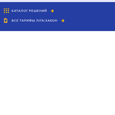
КАТАЛОГ РЕШЕНИЙ
ВСЕ ТАРИФЫ ЛІГА:ЗАКОН
Сотрудничество
Агенты
Дилеры
Политика
конфиденциальности
Условия использования
сайта
Реклама
Блог
Новости компании
Руководства