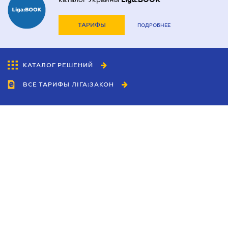
ТАРИФЫ
ПОДРОБНЕЕ
КАТАЛОГ РЕШЕНИЙ
ВСЕ ТАРИФЫ ЛІГА:ЗАКОН
Сотрудничество
Агенты
Дилеры
Политика
конфиденциальности
Условия использования
сайта
Реклама
Блог