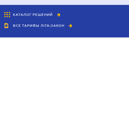
КАТАЛОГ РЕШЕНИЙ
ВСЕ ТАРИФЫ ЛІГА:ЗАКОН
Сотрудничество
Агенты
Дилеры
Политика
конфиденциальности
Условия использования
сайта
Реклама
Блог
Новости компании
Руководства