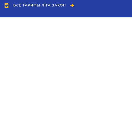
ВСЕ ТАРИФЫ ЛІГА:ЗАКОН
Сотрудничество
Агенты
Дилеры
Политика
конфиденциальности
Условия использования
сайта
Реклама
Блог
Новости компании
Руководства
Каталоги компаний
Темы в центре внимания