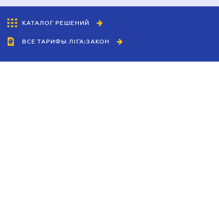
КАТАЛОГ РЕШЕНИЙ
ВСЕ ТАРИФЫ ЛІГА:ЗАКОН
Сотрудничество
Агенты
Дилеры
Политика
конфиденциальности
Условия использования
сайта
Реклама
Блог
Новости компании
Руководства