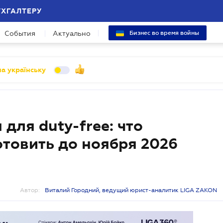
УХГАЛТЕРУ
События
Актуально
Бизнес во время войны
а українську
для duty-free: что
отовить до ноября 2026
Автор:
Виталий Городний, ведущий юрист-аналитик LIGA ZAKON