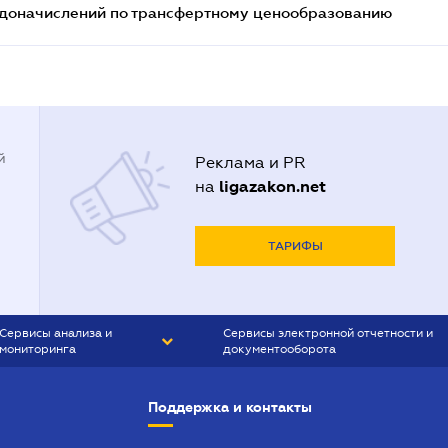
т доначислений по трансфертному ценообразованию
й
Реклама и PR
ligazakon.net
на
ТАРИФЫ
Сервисы анализа и
Сервисы электронной отчетности и
мониторинга
документооборота
CONTR AGENT
Liga:REPORT
Поддержка и контакты
SMS-МАЯК