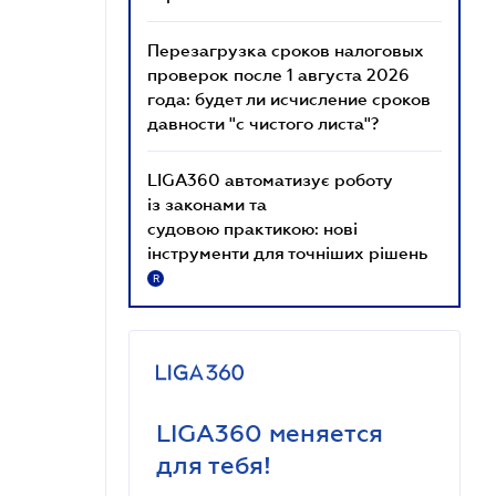
Перезагрузка сроков налоговых
проверок после 1 августа 2026
года: будет ли исчисление сроков
давности "с чистого листа"?
LIGA360 автоматизує роботу
із законами та
судовою практикою: нові
інструменти для точніших рішень
R
LIGA360 меняется
для тебя!