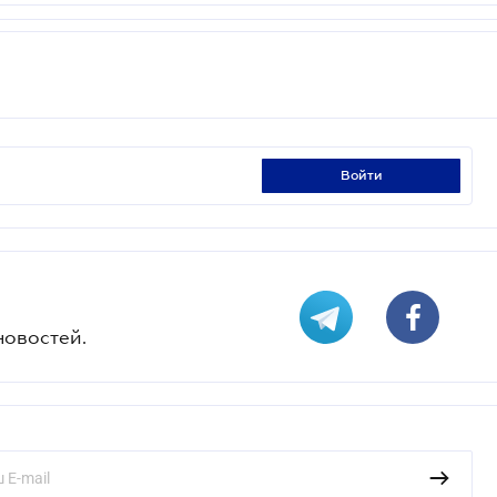
войти
новостей.