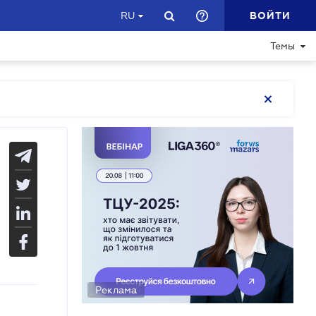
ВОЙТИ
RU
Темы
Реклама