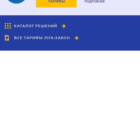
ТАРИФЫ
ПОДРОБНЕЕ
КАТАЛОГ РЕШЕНИЙ
ВСЕ ТАРИФЫ ЛІГА:ЗАКОН
Сотрудничество
Агенты
Дилеры
Политика
конфиденциальности
Условия использования
сайта
Реклама
Блог
Новости компании