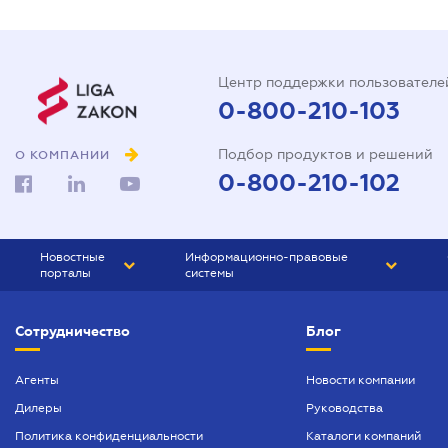
Центр поддержки пользователе
0-800-210-103
Подбор продуктов и решений
О КОМПАНИИ
0-800-210-102
Новостные
Информационно-правовые
порталы
системы
ЮРЛИГА
Право Украины
Сотрудничество
Блог
БИЗНЕС
ГРАНД
БУХГАЛТЕР.ua
ПРАЙМ
Агенты
Новости компании
Дилеры
Руководства
БУХГАЛТЕР ПРОФ
Политика конфиденциальности
Каталоги компаний
ЮРИСТ ПРОФ