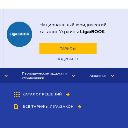
Национальный юридический
Liga:BOOK
каталог Украины
ТАРИФЫ
ПОДРОБНЕЕ
Периодические издания и
Академия
справочники
ЮРИСТ&ЗАКОН
АКАДЕМИЯ ЛІГА:ЗАКОН
КАТАЛОГ РЕШЕНИЙ
БУХГАЛТЕР&ЗАКОН
ВСЕ ТАРИФЫ ЛІГА:ЗАКОН
ВЕСТНИК МСФО
ИНТЕРБУХ
ЛИЧНЫЙ ЭКСПЕРТ