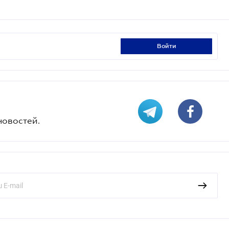
войти
новостей.