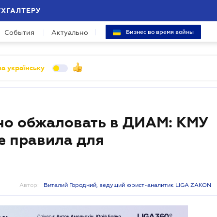
УХГАЛТЕРУ
События
Актуально
Бизнес во время войны
а українську
но обжаловать в ДИАМ: КМУ
е правила для
Автор:
Виталий Городний, ведущий юрист-аналитик LIGA ZAKON