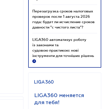
Перезагрузка сроков налоговых
проверок после 1 августа 2026
года: будет ли исчисление сроков
давности "с чистого листа"?
LIGA360 автоматизує роботу
із законами та
судовою практикою: нові
інструменти для точніших рішень
R
LIGA360 меняется
для тебя!