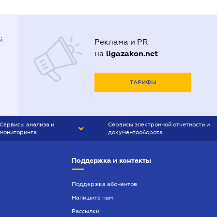
й
Реклама и PR
ligazakon.net
на
ТАРИФЫ
Сервисы анализа и
Сервисы электронной отчетности и
мониторинга
документооборота
CONTR AGENT
Liga:REPORT
Поддержка и контакты
SMS-МАЯК
VERDICTUM
Поддержка абонентов
Напишите нам
SEMANTRUM
Рассылки
SMS-МАЯК ИПОТЕКА