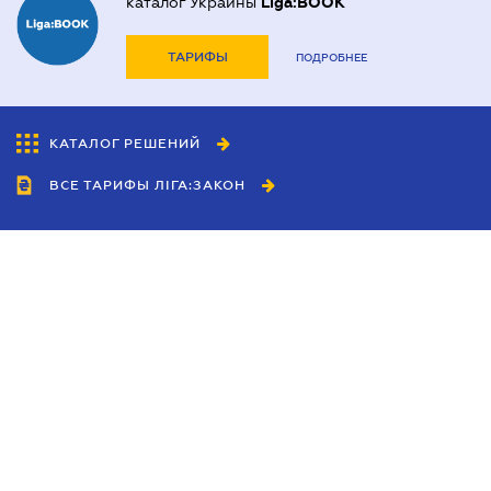
каталог Украины
Liga:BOOK
ТАРИФЫ
ПОДРОБНЕЕ
КАТАЛОГ РЕШЕНИЙ
ВСЕ ТАРИФЫ ЛІГА:ЗАКОН
Сотрудничество
Агенты
Дилеры
Политика
конфиденциальности
Условия использования
сайта
Реклама