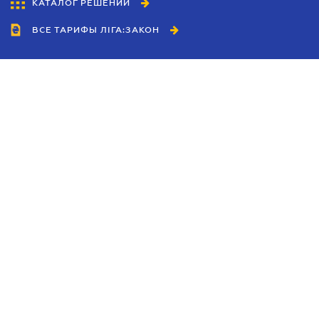
КАТАЛОГ РЕШЕНИЙ
ВСЕ ТАРИФЫ ЛІГА:ЗАКОН
Сотрудничество
Агенты
Дилеры
Политика
конфиденциальности
Условия использования
сайта
Реклама
Блог
Новости компании
Руководства
Каталоги компаний
Темы в центре внимания