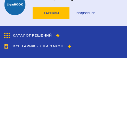
ТАРИФЫ
ПОДРОБНЕЕ
КАТАЛОГ РЕШЕНИЙ
ВСЕ ТАРИФЫ ЛІГА:ЗАКОН
Сотрудничество
Агенты
Дилеры
Политика
конфиденциальности
Условия использования
сайта
Реклама
Блог