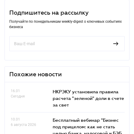
Подпишитесь на рассылку
Получайте по понедельникам weekly-digest о ключевых событиях
бизнеса
Похожие новости
16.01
НКРЭКУ установила правила
Сегодня
расчета "зеленой" доли в счете
за свет
10.01
Бесплатный вебинар "Бизнес
6 августа 2026
под прицелом: как не стать
целью банка, налоговой и БЭБ