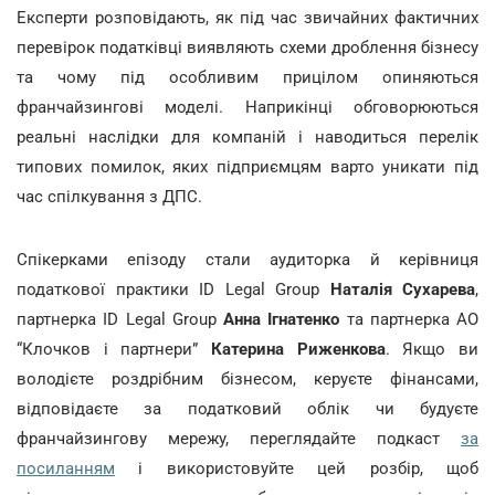
Експерти розповідають, як під час звичайних фактичних
перевірок податківці виявляють схеми дроблення бізнесу
та чому під особливим прицілом опиняються
франчайзингові моделі. Наприкінці обговорюються
реальні наслідки для компаній і наводиться перелік
типових помилок, яких підприємцям варто уникати під
час спілкування з ДПС.
Спікерками епізоду стали аудиторка й керівниця
податкової практики ID Legal Group
Наталія Сухарева
,
партнерка ID Legal Group
Анна Ігнатенко
та партнерка АО
“Клочков і партнери”
Катерина Риженкова
. Якщо ви
володієте роздрібним бізнесом, керуєте фінансами,
відповідаєте за податковий облік чи будуєте
франчайзингову мережу, переглядайте подкаст
за
посиланням
і використовуйте цей розбір, щоб