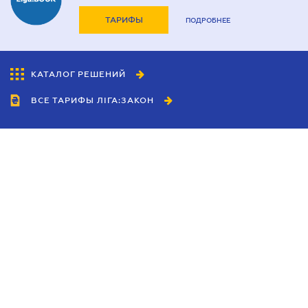
ТАРИФЫ
ПОДРОБНЕЕ
КАТАЛОГ РЕШЕНИЙ
ВСЕ ТАРИФЫ ЛІГА:ЗАКОН
Сотрудничество
Агенты
Дилеры
Политика
конфиденциальности
Условия использования
сайта
Реклама
Блог