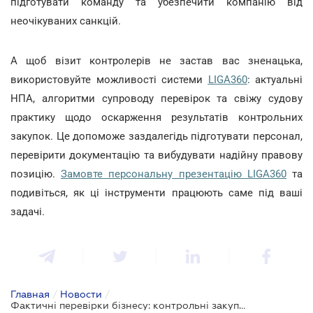
підготувати команду та убезпечити компанію від
неочікуваних санкцій.
А щоб візит контролерів не застав вас зненацька,
використовуйте можливості системи
LIGA360
: актуальні
НПА, алгоритми супроводу перевірок та свіжу судову
практику щодо оскарження результатів контрольних
закупок. Це допоможе заздалегідь підготувати персонал,
перевірити документацію та вибудувати надійну правову
позицію.
Замовте персональну презентацію LIGA360
та
подивіться, як ці інструменти працюють саме під ваші
задачі.
Главная
/
Новости
/
Фактичні перевірки бізнесу: контрольні закупки, ризики та штрафи від ДПС – у новому випуску TAX Podcast