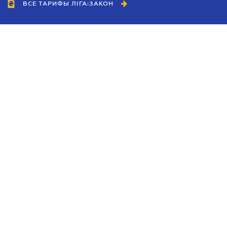
ВСЕ ТАРИФЫ ЛІГА:ЗАКОН
Сотрудничество
Агенты
Дилеры
Политика
конфиденциальности
Условия использования
сайта
Реклама
Блог
Новости компании
Руководства
Каталоги компаний
Темы в центре внимания