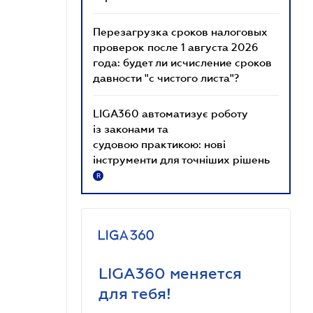
Перезагрузка сроков налоговых
проверок после 1 августа 2026
года: будет ли исчисление сроков
давности "с чистого листа"?
LIGA360 автоматизує роботу
із законами та
судовою практикою: нові
інструменти для точніших рішень
R
LIGA360 меняется
для тебя!