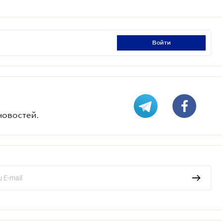
войти
новостей.