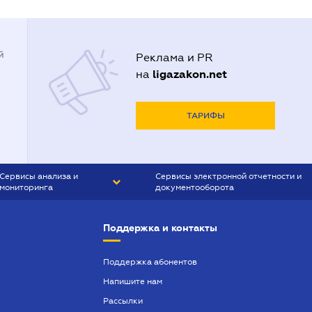
й
Реклама и PR
ligazakon.net
на
ТАРИФЫ
Сервисы анализа и
Сервисы электронной отчетности и
мониторинга
документооборота
CONTR AGENT
Liga:REPORT
Поддержка и контакты
SMS-МАЯК
VERDICTUM
Поддержка абонентов
Напишите нам
SEMANTRUM
Рассылки
SMS-МАЯК ИПОТЕКА