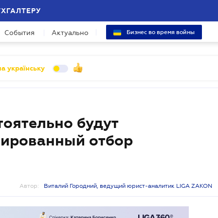
УХГАЛТЕРУ
События
Актуально
Бизнес во время войны
а українську
тоятельно будут
нированный отбор
Автор:
Виталий Городний, ведущий юрист-аналитик LIGA ZAKON