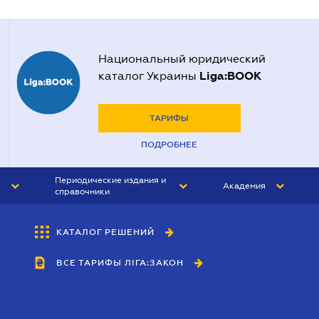
Национальный юридический
Liga:BOOK
каталог Украины
ТАРИФЫ
ПОДРОБНЕЕ
Периодические издания и
Академия
справочники
ЮРИСТ&ЗАКОН
АКАДЕМИЯ ЛІГА:ЗАКОН
КАТАЛОГ РЕШЕНИЙ
БУХГАЛТЕР&ЗАКОН
ВСЕ ТАРИФЫ ЛІГА:ЗАКОН
ВЕСТНИК МСФО
ИНТЕРБУХ
ЛИЧНЫЙ ЭКСПЕРТ