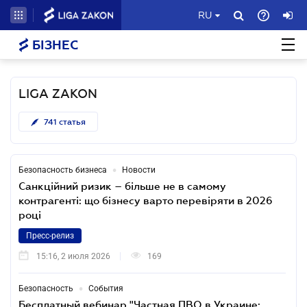
RU
БІЗНЕС
LIGA ZAKON
741
статья
•
Безопасность бизнеса
Новости
Санкційний ризик – більше не в самому
контрагенті: що бізнесу варто перевіряти в 2026
році
Пресс-релиз
15:16, 2 июля 2026
169
•
Безопасность
События
Бесплатный вебинар "Частная ПВО в Украине: