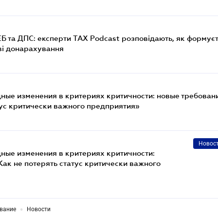
Б та ДПС: експерти TAX Podcast розповідають, як формує
ві донарахування
ные изменения в критериях критичности: новые требован
тус критически важного предприятия»
Новос
ные изменения в критериях критичности:
Как не потерять статус критически важного
•
ование
Новости