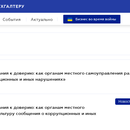
УХГАЛТЕРУ
События
Актуально
Бизнес во время войны
ания к доверию: как органам местного самоуправления ра
пционных и иных нарушениях»
Новос
ания к доверию: как органам местного
льтуру сообщения о коррупционных и иных