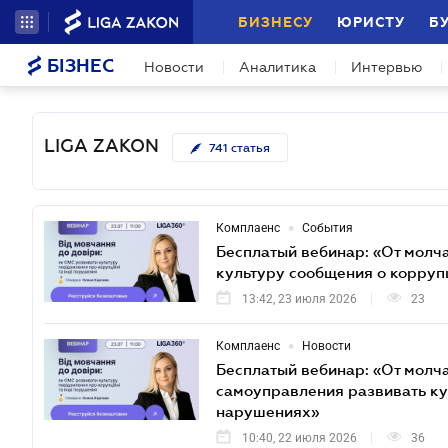
БИЗНЕСУ
ЮРИСТУ
Б
БІЗНЕС
Новости
Аналитика
Интервью
LIGA ZAKON
741
статья
•
Комплаенс
События
Бесплатый вебинар: «От молч
культуру сообщения о корру
13:42, 23 июля 2026
23
•
Комплаенс
Новости
Бесплатый вебинар: «От молч
самоуправления развивать ку
нарушениях»
10:40, 22 июля 2026
36