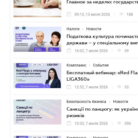
Главное за неделю: государс
09:15, 13 июля 2026
188
•
Налоги
Новости
Податкова культура починаєтьс
держави – у спеціальному ви
16:02, 7 июля 2026
39
•
Комплаенс
События
Бесплатный вебинар: «Red Fla
LIGA360»
12:52, 7 июля 2026
33
•
Безопасность бизнеса
Новости
Санкції по ланцюгу: як україн
ризиків
10:32, 7 июля 2026
390