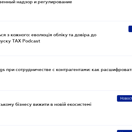
твенный надзор и регулирование
я з кожного: еволюція обліку та довіра до
пуску TAX Podcast
gs при сотрудничестве с контрагентами: как расшифроват
Новос
ському бізнесу вижити в новій екосистемі