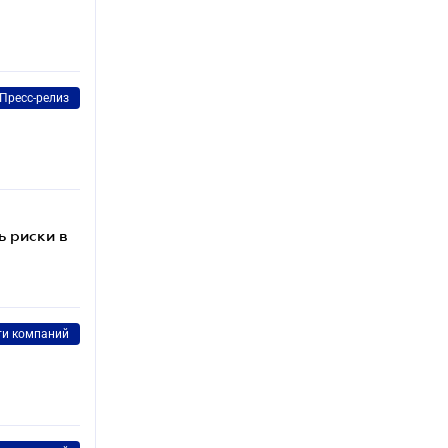
Пресс-релиз
ь риски в
ти компаний