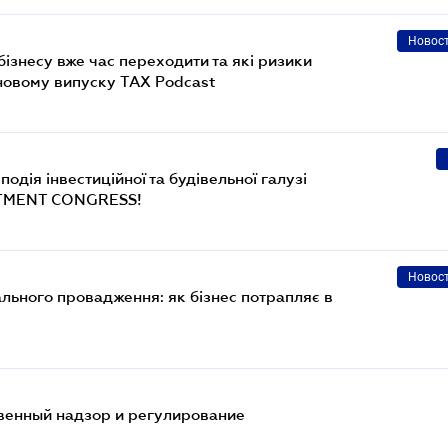
Новос
 бізнесу вже час переходити та які ризики
 новому випуску TAX Podcast
одія інвестиційної та будівельної галузі
STMENT CONGRESS!
Новос
ального провадження: як бізнес потрапляє в
твенный надзор и регулирование