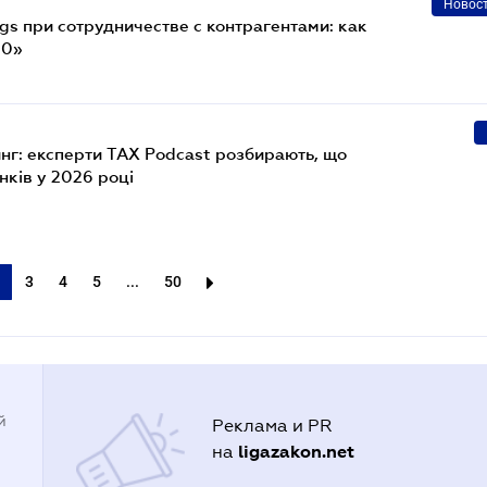
Новос
gs при сотрудничестве с контрагентами: как
60»
нг: експерти TAX Podcast розбирають, що
ків у 2026 році
3
4
5
...
50
й
Реклама и PR
ligazakon.net
на