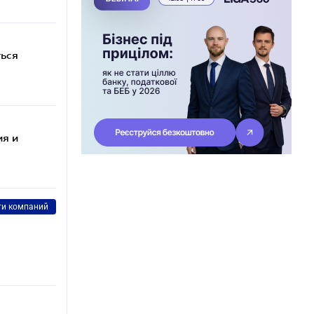
ться
ия и
ти компаний