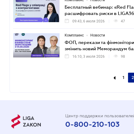
•
Комплаенс
Новости
Бесплатный вебинар: «Red Fla
расшифровать риски в LIGA3
09:43, 6 июля 2026
47
•
Комплаенс
Новости
ФОП, перекази та фінмонітори
змінить новий Меморандум бан
16:10, 3 июля 2026
98
1
2
Центр поддержки пользователе
0-800-210-103