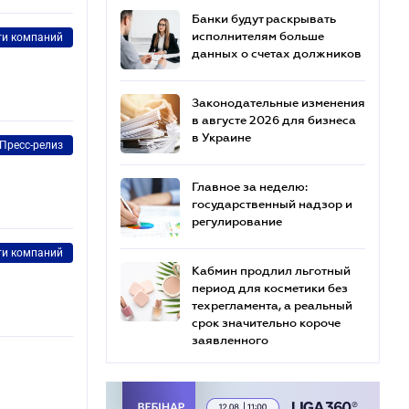
Банки будут раскрывать
исполнителям больше
ти компаний
данных о счетах должников
Законодательные изменения
в августе 2026 для бизнеса
в Украине
Пресс-релиз
Главное за неделю:
государственный надзор и
регулирование
ти компаний
Кабмин продлил льготный
период для косметики без
техрегламента, а реальный
срок значительно короче
заявленного