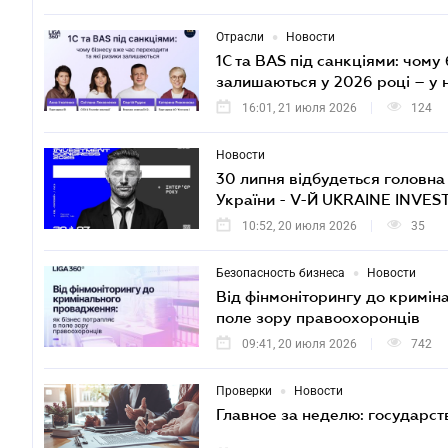
•
Отрасли
Новости
1С та BAS під санкціями: чому
залишаються у 2026 році – у
16:01, 21 июля 2026
124
Новости
30 липня відбудеться головна п
України - V-Й UKRAINE INVE
10:52, 20 июля 2026
35
•
Безопасность бизнеса
Новости
Від фінмоніторингу до кримін
поле зору правоохоронців
09:41, 20 июля 2026
742
•
Проверки
Новости
Главное за неделю: государс