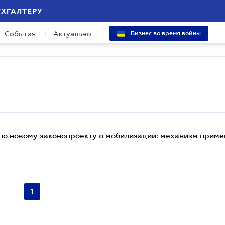
УХГАЛТЕРУ
События
Актуально
Бизнес во время войны
по новому законопроекту о мобилизации: механизм прим
1