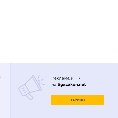
й
Реклама и PR
ligazakon.net
на
ТАРИФЫ