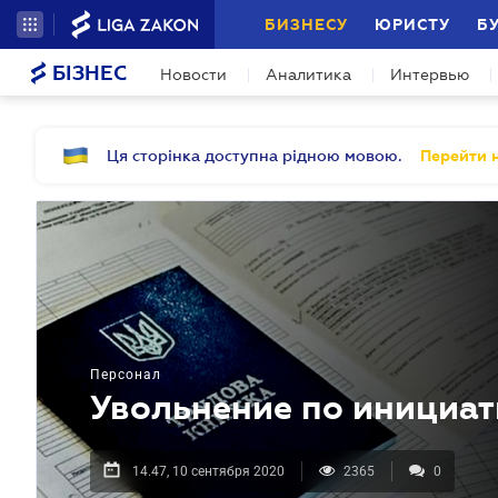
БИЗНЕСУ
ЮРИСТУ
Б
БІЗНЕС
Новости
Аналитика
Интервью
Ця сторінка доступна рідною мовою.
Перейти н
Персонал
Увольнение по инициат
14.47, 10 сентября 2020
2365
0