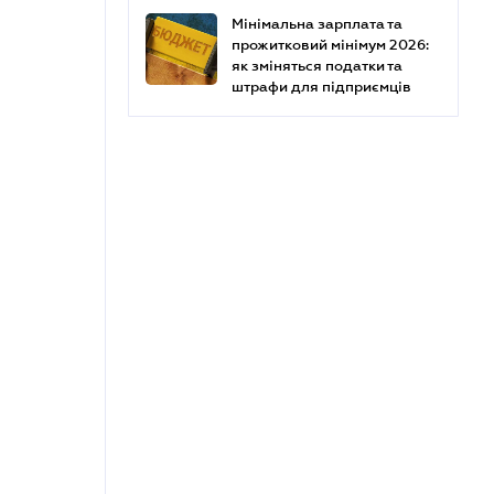
Мінімальна зарплата та
прожитковий мінімум 2026:
як зміняться податки та
штрафи для підприємців