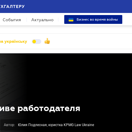
УХГАЛТЕРУ
События
Актуально
Бизнес во время войны
а українську
иве работодателя
Автор:
Юлия Подлесная, юристка KPMG Law Ukraine