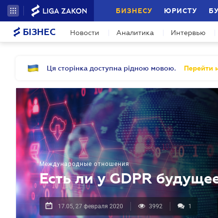
БИЗНЕСУ
ЮРИСТУ
Б
БІЗНЕС
Новости
Аналитика
Интервью
Ця сторінка доступна рідною мовою.
Перейти н
Международные отношения
Есть ли у GDPR будущее
17.05, 27 февраля 2020
3992
1